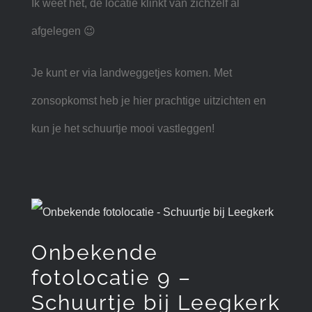
Ik weet het, de locatie klinkt van zichzelf al
afgelegen 😉
Je kunt er via landweggetjes komen. Met
zonsopkomst heb je hier prachtige uitzichten en
kun je het schuurtje mooi vastleggen!
Onbekende
fotolocatie 9 –
Schuurtje bij Leegkerk