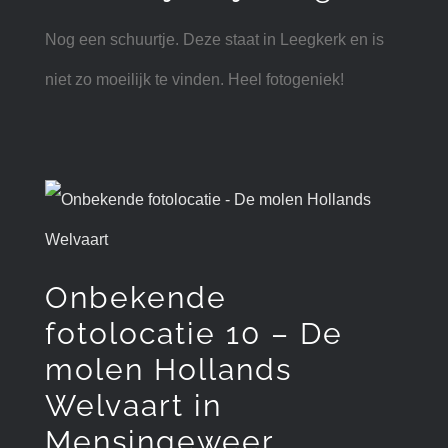
Nog een schuurtje. Deze staat in Leegkerk en is
niet zo moeilijk te vinden. Heel fotogeniek!
Onbekende
fotolocatie 10 – De
molen Hollands
Welvaart in
Mensingeweer