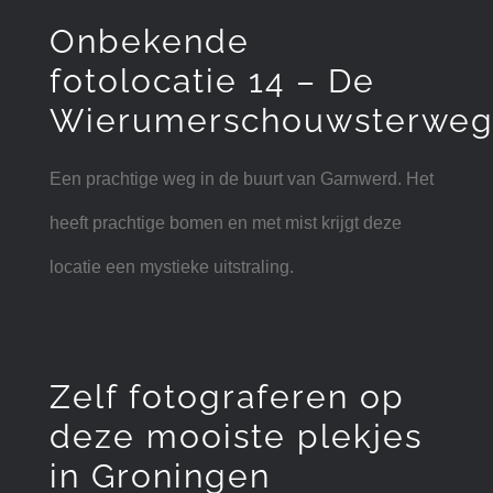
Onbekende
fotolocatie 14 – De
Wierumerschouwsterwe
Een prachtige weg in de buurt van Garnwerd. Het
heeft prachtige bomen en met mist krijgt deze
locatie een mystieke uitstraling.
Zelf fotograferen op
deze mooiste plekjes
in Groningen