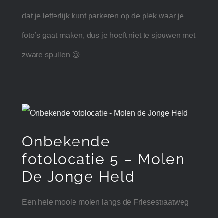
dat je letterlijk kunt parkeren op de plek waar je
foto’s gaat maken, dus je hoeft niet te sjouwen met
zware spullen 😉
Onbekende
fotolocatie 5 – Molen
De Jonge Held
Een hele mooie molen langs de Friesestraatweg