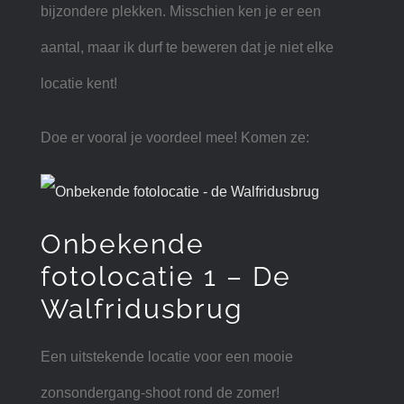
bijzondere plekken. Misschien ken je er een
aantal, maar ik durf te beweren dat je niet elke
locatie kent!
Doe er vooral je voordeel mee! Komen ze:
Onbekende
fotolocatie 1 – De
Walfridusbrug
Een uitstekende locatie voor een mooie
zonsondergang-shoot rond de zomer!