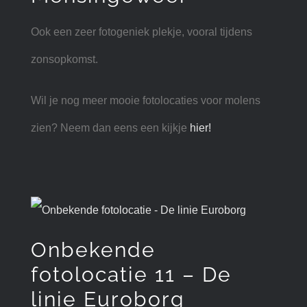
Ook een zeer fotogeniek plekje, vooral tijdens
zonsopkomst.
Wil je nog meer mooie fotolocaties voor molens
zien? Neem dan eens een kijkje
hier!
Onbekende
fotolocatie 11 – De
linie Euroborg