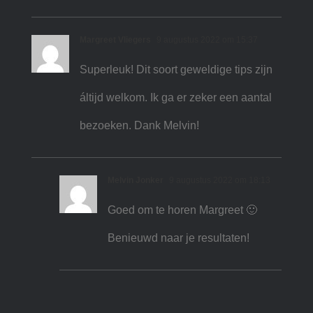
Margreet Vliegers
9 augustus 2022 om 15:37
Superleuk! Dit soort geweldige tips zijn
áltijd welkom. Ik ga er zeker een aantal
bezoeken. Dank Melvin!
Melvin Jonker
9 augustus 2022 om 18:13
Goed om te horen Margreet 🙂
Benieuwd naar je resultaten!