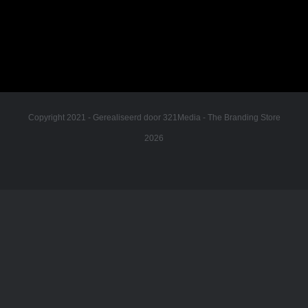
Copyright 2021 -
Gerealiseerd door
321Media - The Branding Store
2026