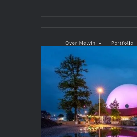
Ga
naar
inhoud
Over Melvin
Portfolio
Bekijk
grotere
afbeelding