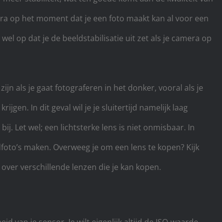
era op het moment dat je een foto maakt kan al voor een
wel op dat je de beeldstabilisatie uit zet als je camera op
ijn als je gaat fotograferen in het donker, vooral als je
jgen. In dit geval wil je je sluitertijd namelijk laag
ij. Let wel; een lichtsterke lens is niet onmisbaar. In
dfoto’s maken. Overweeg je om een lens te kopen? Kijk
over verschillende lenzen die je kan kopen.
d van je sensor. Je wilt eigenlijk altijd de ISO-waarde