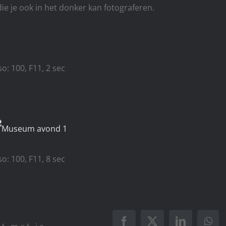
e je ook in het donker kan fotograferen.
so: 100, F11, 2 sec
so: 100, F11, 8 sec
Facebook
X
LinkedIn
Wha