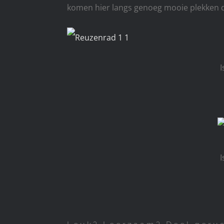
komen hier langs genoeg mooie plekken di
I
I