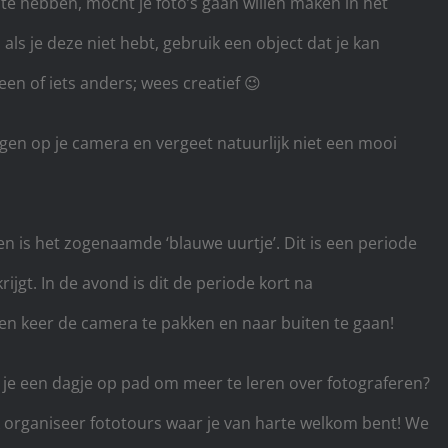
te hebben, mocht je foto’s gaan willen maken in het
 als je deze niet hebt, gebruik een object dat je kan
teen of iets anders; wees creatief 😉
ingen op je camera en vergeet natuurlijk niet een mooi
 is het zogenaamde ‘blauwe uurtje’. Dit is een periode
ijgt. In de avond is dit de periode kort na
 keer de camera te pakken en naar buiten te gaan!
 je een dagje op pad om meer te leren over fotograferen?
ik organiseer fototours waar je van harte welkom bent! We