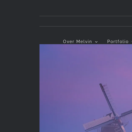
Ga
naar
inhoud
Over Melvin
Portfolio
View
Larger
Image