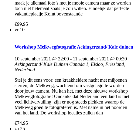
maak je allemaal foto’s met je mooie camera maar ze worden
toch niet helemaal zoals je zou willen. Eindelijk dat perfecte
vakantieplaatje Komt bovenstaande
€99,95
vr
10
Workshop Melkwegfotografie Aekingerzand/ Kale duinen
10 september 2021 @ 22:00
-
11 september 2021 @ 00:30
Aekingerzand/ Kale Duinen
Canada 1, Elsloo, Friesland,
Nederland
Stel je dit eens voor: een kraakheldere nacht met miljoenen
sterren, de Melkweg, wachtend om vastgelegd te worden
door jouw camera. Nu kan het, met deze nieuwe workshop
Melkwegfotografie! Ondanks dat Nederland een land is met
veel lichtvervuiling, zijn er nog steeds plekken waarop de
Melkweg goed te fotograferen is. Met name in het noorden
van het land. De workshop locaties zullen dan
€74,95
za
25