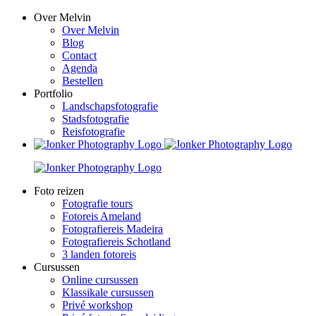
Ga
Over Melvin
naar
Over Melvin
inhoud
Blog
Contact
Agenda
Bestellen
Portfolio
Landschapsfotografie
Stadsfotografie
Reisfotografie
Foto reizen
Fotografie tours
Fotoreis Ameland
Fotografiereis Madeira
Fotografiereis Schotland
3 landen fotoreis
Cursussen
Online cursussen
Klassikale cursussen
Privé workshop