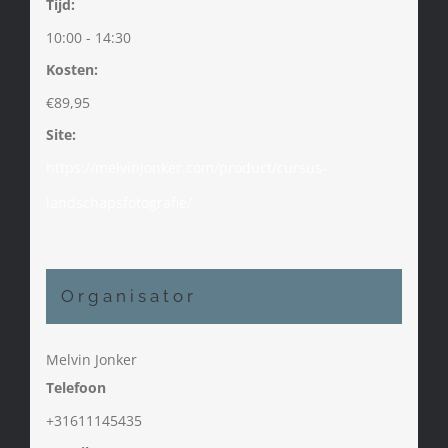
Tijd:
10:00 - 14:30
Kosten:
€89,95
Site:
https://melvinjonker.com/product/cursus-
landschapsfotografie/
Organisator
Melvin Jonker
Telefoon
+31611145435