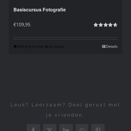
Basiscursus Fotografie
€
109,95
Gewaardeerd
4.71
uit 5
Schrijf je in voor deze cursus
Details
Leuk? Leerzaam? Deel gerust met
je vrienden.