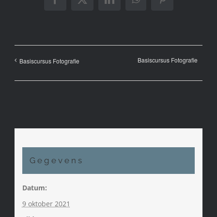
Facebook
X
LinkedIn
WhatsApp
Pinterest
Basiscursus Fotografie
Basiscursus Fotografie
Gegevens
Datum:
9 oktober 2021