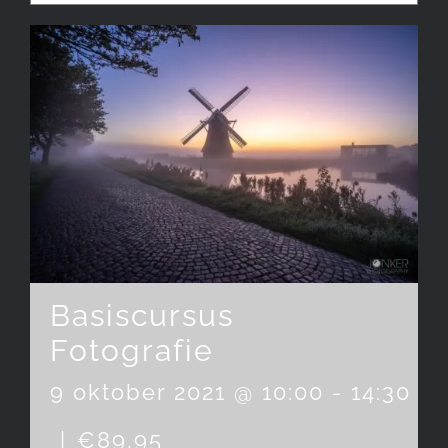
Basiscursus
Fotografie
9 oktober 2021 @ 10:00
-
14:30
|
€89,95