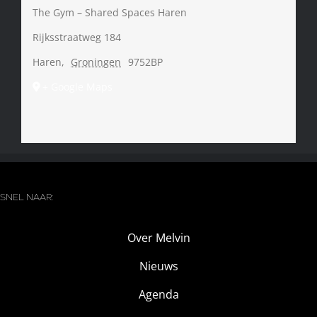
The Gym – Shared Spaces Haren
Rijksstraatweg 184
Haren
,
Groningen
9752BP
+ Google Maps
SNEL NAAR:
Over Melvin
Nieuws
Agenda